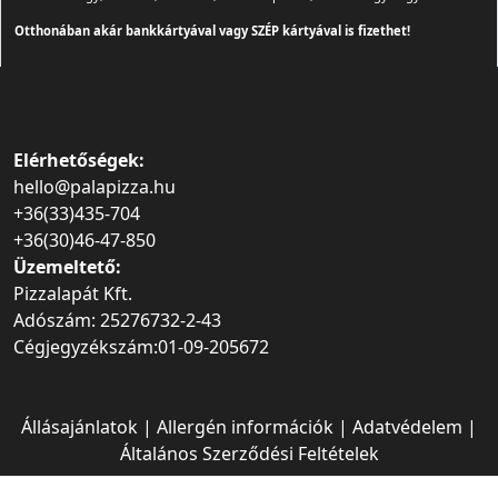
Otthonában akár bankkártyával vagy SZÉP kártyával is fizethet!
Elérhetőségek:
hello@palapizza.hu
+36(33)435-704
+36(30)46-47-850
Üzemeltető:
Pizzalapát Kft.
Adószám: 25276732-2-43
Cégjegyzékszám:01-09-205672
Állásajánlatok
|
Allergén információk
|
Adatvédelem
|
Általános Szerződési Feltételek