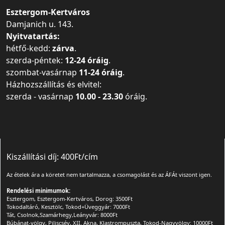
Esztergom-Kertváros
Damjanich u. 143.
Nyitvatartás:
hétfő-kedd:
zárva
.
szerda-péntek:
12-24 óráig
.
szombat-vasárnap
11-24 óráig
.
Házhozszállítás és elvitel:
szerda - vasárnap
10.00 - 23.30
óráig.
Kiszállítási díj: 400Ft/cím
Az ételek ára a köretet nem tartalmazza, a csomagolást és az ÁFÁt viszont igen.
Rendelési minimumok:
Esztergom, Esztergom-Kertváros, Dorog: 3500Ft
Tokodaltáró, Kesztölc, Tokod+Üveggyár: 7000Ft
Tát, Csolnok,Szamárhegy,Leányvár: 8000Ft
Búbánat-völgy, Piliscsév, XII. Akna, Klastrompuszta, Tokod-Nagyvölgy: 10000Ft