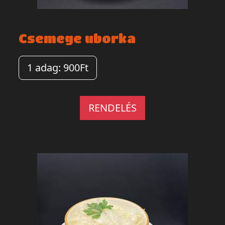
Csemege uborka
1 adag: 900Ft
RENDELÉS