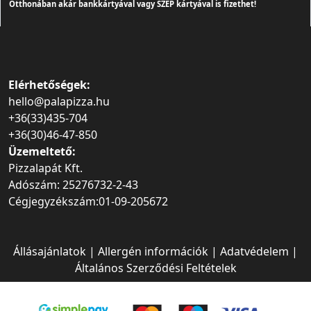
Otthonában akár bankkártyával vagy SZÉP kártyával is fizethet!
Elérhetőségek:
hello@palapizza.hu
+36(33)435-704
+36(30)46-47-850
Üzemeltető:
Pizzalapát Kft.
Adószám: 25276732-2-43
Cégjegyzékszám:01-09-205672
Állásajánlatok
|
Allergén információk
|
Adatvédelem
|
Általános Szerződési Feltételek