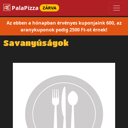
PalaPizza
ZÁRVA
Az ebben a hónapban érvényes kuponjaink 600, az
aranykuponok pedig 2500 Ft-ot érnek!
Savanyúságok