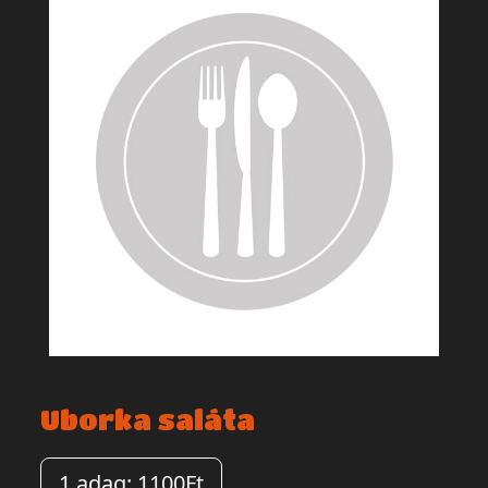
Uborka saláta
1 adag: 1100Ft