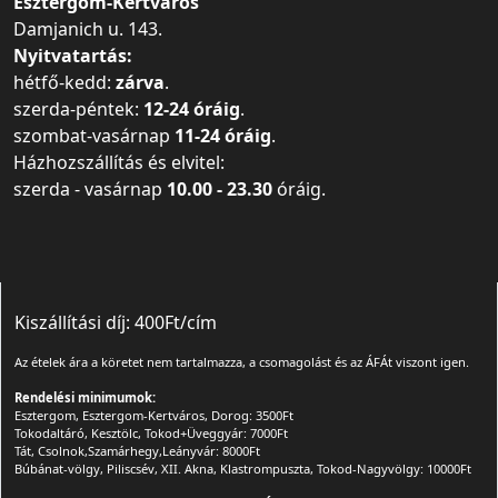
Esztergom-Kertváros
Damjanich u. 143.
Nyitvatartás:
hétfő-kedd:
zárva
.
szerda-péntek:
12-24 óráig
.
szombat-vasárnap
11-24 óráig
.
Házhozszállítás és elvitel:
szerda - vasárnap
10.00 - 23.30
óráig.
Kiszállítási díj: 400Ft/cím
Az ételek ára a köretet nem tartalmazza, a csomagolást és az ÁFÁt viszont igen.
Rendelési minimumok:
Esztergom, Esztergom-Kertváros, Dorog: 3500Ft
Tokodaltáró, Kesztölc, Tokod+Üveggyár: 7000Ft
Tát, Csolnok,Szamárhegy,Leányvár: 8000Ft
Búbánat-völgy, Piliscsév, XII. Akna, Klastrompuszta, Tokod-Nagyvölgy: 10000Ft