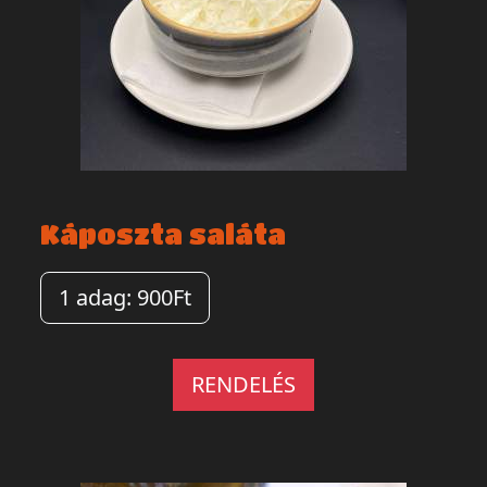
Káposzta saláta
1 adag: 900Ft
RENDELÉS