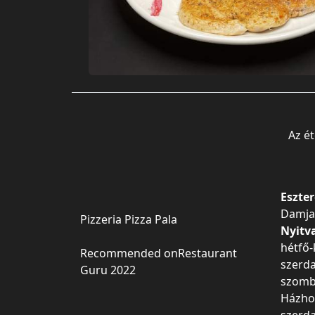
Az ét
Eszte
Damjan
Pizzeria Pizza Pala
Nyitv
hétfő
Recommended on
Restaurant
szerd
Guru 2022
szomb
Házhoz