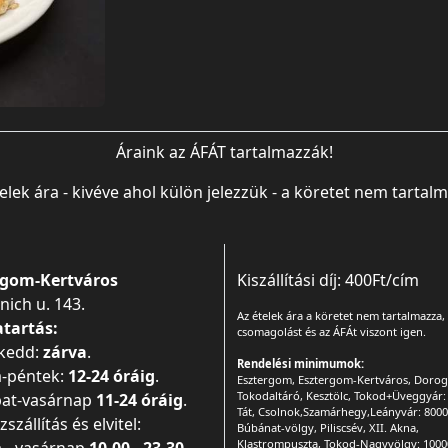
Áraink az ÁFÁT tartalmazzák!
elek ára - kivéve ahol külön jelezzük - a köretet nem tartal
rgom-Kertváros
Kiszállítási díj: 400Ft/cím
ich u. 143.
Az ételek ára a köretet nem tartalmazza,
atartás:
csomagolást és az ÁFÁt viszont igen.
-kedd:
zárva
.
Rendelési minimumok:
a-péntek:
12-24 óráig
.
Esztergom, Esztergom-Kertváros, Dorog
Tokodaltáró, Kesztölc, Tokod+Üveggyár:
at-vasárnap
11-24 óráig
.
Tát, Csolnok,Szamárhegy,Leányvár: 8000
szállítás és elvitel:
Búbánat-völgy, Piliscsév, XII. Akna,
Klastrompuszta, Tokod-Nagyvölgy: 1000