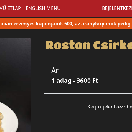
VŰ ÉTLAP
ENGLISH MENU
BEJELENTKE
pban érvényes kuponjaink 600, az aranykuponok pedig 2
Roston Csirke
Ár
1 adag - 3600 Ft
Kérjük jelentkezz b