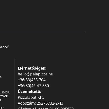
mazza!
Elérhetőségek:
hello@palapizza.hu
 a
+36(33)435-704
+36(30)46-47-850
Üzemeltető:
: 3500Ft
 7000Ft
Pizzalapát Kft.
Ft
Adószám: 25276732-2-43
0Ft