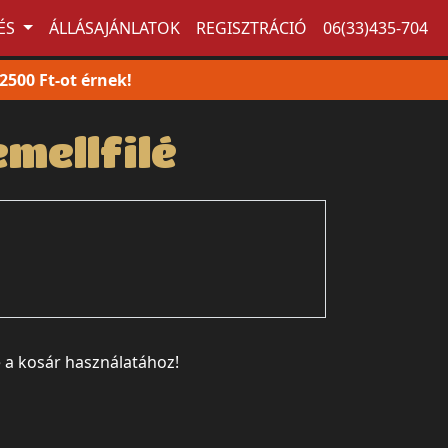
ZÉS
ÁLLÁSAJÁNLATOK
REGISZTRÁCIÓ
06(33)435-704
500 Ft-ot érnek!
mellfilé
e a kosár használatához!