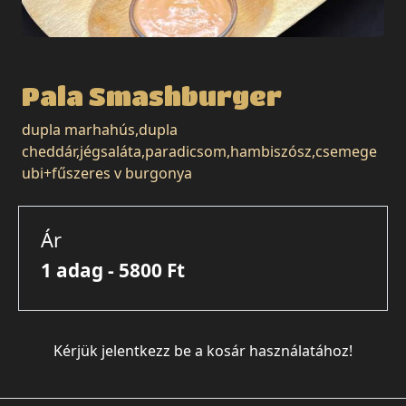
Pala Smashburger
dupla marhahús,dupla
cheddár,jégsaláta,paradicsom,hambiszósz,csemege
ubi+fűszeres v burgonya
Ár
1 adag - 5800 Ft
Kérjük jelentkezz be a kosár használatához!