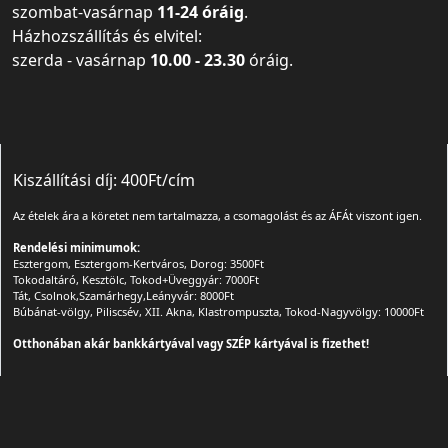
szombat-vasárnap
11-24 óráig
.
Házhozszállítás és elvitel:
szerda - vasárnap
10.00 - 23.30
óráig.
Kiszállítási díj: 400Ft/cím
Az ételek ára a köretet nem tartalmazza, a csomagolást és az ÁFÁt viszont igen.
Rendelési minimumok:
Esztergom, Esztergom-Kertváros, Dorog: 3500Ft
Tokodaltáró, Kesztölc, Tokod+Üveggyár: 7000Ft
Tát, Csolnok,Szamárhegy,Leányvár: 8000Ft
Búbánat-völgy, Piliscsév, XII. Akna, Klastrompuszta, Tokod-Nagyvölgy: 10000Ft
Otthonában akár bankkártyával vagy SZÉP kártyával is fizethet!