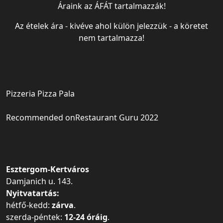
Áraink az ÁFÁT tartalmazzák!
Az ételek ára - kivéve ahol külön jelezzük - a köretet
nem tartalmazza!
Pizzeria Pizza Pala
Recommended on
Restaurant Guru 2022
Esztergom-Kertváros
Damjanich u. 143.
Nyitvatartás:
hétfő-kedd:
zárva
.
szerda-péntek:
12-24 óráig
.